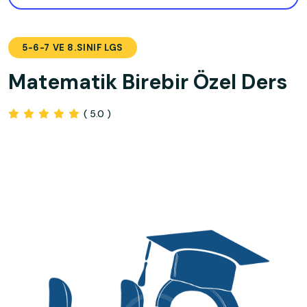
5-6-7 VE 8.SINIF LGS
Matematik Birebir Özel Ders
( 5.0 )