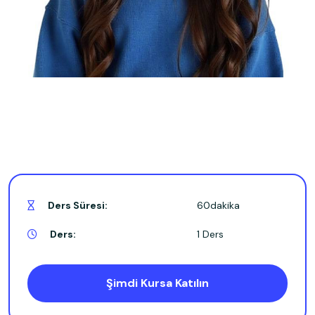
Ders Süresi:
60dakika
Ders:
1 Ders
Şimdi Kursa Katılın